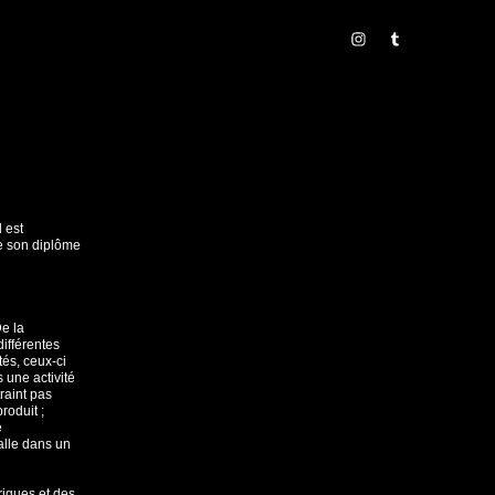
l est
de son diplôme
De la
différentes
és, ceux-ci
 une activité
raint pas
roduit ;
e
talle dans un
iques et des