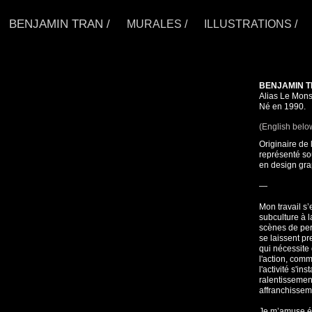
BENJAMIN TRAN /
MURALES /
ILLUSTRATIONS /
BENJAMIN 
Alias Le Monst
Né en 1990.
(English belo
Originaire de 
représenté so
en design grap
—
Mon travail s’
subculture à l
scènes de per
se laissent p
qui nécessite
l'action, comm
l'activité s'i
ralentissement
affranchissem
Je m’amuse ég