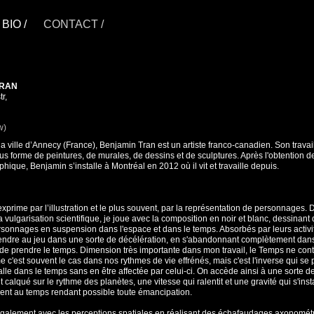
BIO /
CONTACT /
TRAN
r,
w)
la ville d’Annecy (France), Benjamin Tran est un artiste franco-canadien. Son travai
us forme de peintures, de murales, de dessins et de sculptures. Après l'obtention 
hique, Benjamin s’installe à Montréal en 2012 où il vit et travaille depuis.
exprime par l’illustration et le plus souvent, par la représentation de personnages. 
a vulgarisation scientifique, je joue avec la composition en noir et blanc, dessinant 
sonnages en suspension dans l'espace et dans le temps. Absorbés par leurs activit
rendre au jeu dans une sorte de décélération, en s'abandonnant complètement dans
 de prendre le temps. Dimension très importante dans mon travail, le Temps ne cont
e c'est souvent le cas dans nos rythmes de vie effrénés, mais c'est l'inverse qui se p
nstalle dans le temps sans en être affectée par celui-ci. On accède ainsi à une sorte d
 calqué sur le rythme des planètes, une vitesse qui ralentit et une gravité qui s'ins
ent au temps rendant possible toute émancipation.
alement avec les perceptions spatiales en réalisant des échafaudages axonométr