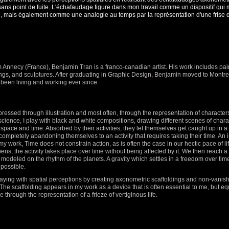
sans point de fuite. L'échafaudage figure dans mon travail comme un dispositif qui 
, mais également comme une analogie au temps par la représentation d'une frise 
m Annecy (France), Benjamin Tran is a franco-canadian artist. His work includes pai
ngs, and sculptures. After graduating in Graphic Design, Benjamin moved to Montre
been living and working ever since.
pressed through illustration and most often, through the representation of character
science, I play with black and white compositions, drawing different scenes of chara
pace and time. Absorbed by their activities, they let themselves get caught up in a 
completely abandoning themselves to an activity that requires taking their time. An 
 my
work, Time does not constrain action, as is often the case in our hectic pace of li
ns; the activity takes place over time without being affected by it. We then reach a 
modeled on the rhythm of the planets. A gravity which settles in a freedom over ti
possible.
playing with spatial perceptions by creating axonometric scaffoldings and non-vanis
The scaffolding appears in my work as a device that is often essential to me, but eq
e through the representation of a frieze of vertiginous life.